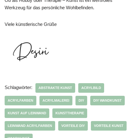
Ob als Hobby oder Therapie – Kunst ist ein wertvolles
Werkzeug für das persönliche Wohlbefinden.
Viele künstlerische Grüße
Schlagwörter:
ABSTRAKTE KUNST
ACRYLBILD
ACRYLFARBEN
ACRYLMALEREI
DIY
DIY WANDKUNST
KUNST AUF LEINWAND
KUNSTTHERAPIE
LEINWAND ACRYLFARBEN
VORTEILE DIY
VORTEILE KUNST