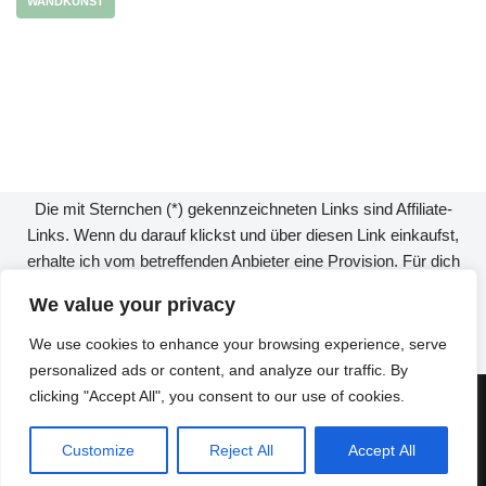
WANDKUNST
Die mit Sternchen (*) gekennzeichneten Links sind Affiliate-
Links. Wenn du darauf klickst und über diesen Link einkaufst,
erhalte ich vom betreffenden Anbieter eine Provision. Für dich
verändert sich der Preis nicht.
We value your privacy
We use cookies to enhance your browsing experience, serve
Als Amazon-Partner verdiene ich an qualifizierten Verkäufen.
personalized ads or content, and analyze our traffic. By
Neve
| Präsentiert von
WordPress
clicking "Accept All", you consent to our use of cookies.
Impressum
Customize
Reject All
Accept All