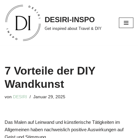
Zum
DESIRI-INSPO
Inhalt
Get inspired about Travel & DIY
springen
7 Vorteile der DIY
Wandkunst
von
DESIRI
Januar 29, 2025
Das Malen auf Leinwand und künstlerische Tätigkeiten im
Allgemeinen haben nachweislich positive Auswirkungen auf
Geist und Stimmung.